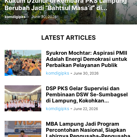
Kultum Dzuhur di Kembara PKS Lampung
Berubah Jadi “Bahtsul Masa’il” di...
komdigipks
-
June 30, 2026
LATEST ARTICLES
Syukron Mochtar: Aspirasi PMII
Adalah Energi Demokrasi untuk
Perbaikan Pelayanan Publik
komdigipks
-
June 30, 2026
DSP PKS Gelar Supervisi dan
Pembinaan DSW Se-Sumbagsel
di Lampung, Kokohkan...
komdigipks
-
June 22, 2026
MBA Lampung Jadi Program
Percontohan Nasional, Siapkan
Lahirnya Pengusaha-Pengusaha