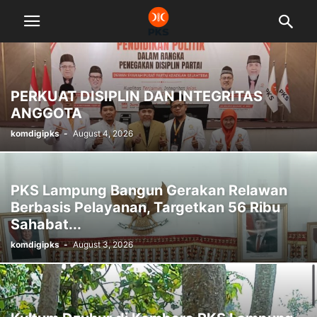
PERKUAT DISIPLIN DAN INTEGRITAS
ANGGOTA
komdigipks
-
August 4, 2026
PKS Lampung Bangun Gerakan Relawan
Berbasis Pelayanan, Targetkan 56 Ribu
Sahabat...
komdigipks
-
August 3, 2026