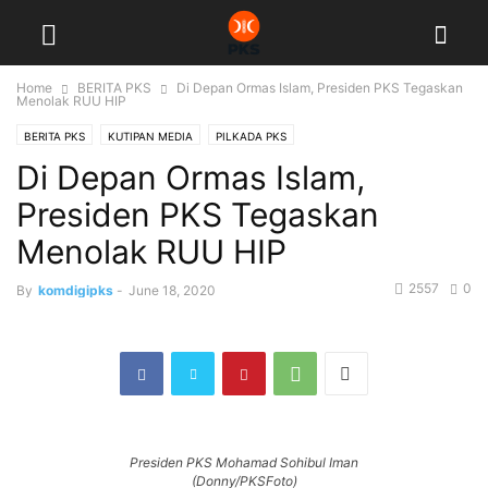
Home
BERITA PKS
Di Depan Ormas Islam, Presiden PKS Tegaskan
Menolak RUU HIP
BERITA PKS
KUTIPAN MEDIA
PILKADA PKS
Di Depan Ormas Islam,
Presiden PKS Tegaskan
Menolak RUU HIP
2557
0
By
komdigipks
-
June 18, 2020
Presiden PKS Mohamad Sohibul Iman
(Donny/PKSFoto)