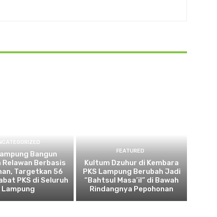
NCATEGORIZED
FEATURED
Lampung Bangun
 Relawan Berbasis
Kultum Dzuhur di Kembara
nan, Targetkan 56
PKS Lampung Berubah Jadi
abat PKS di Seluruh
“Bahtsul Masa’il” di Bawah
Lampung
Rindangnya Pepohonan