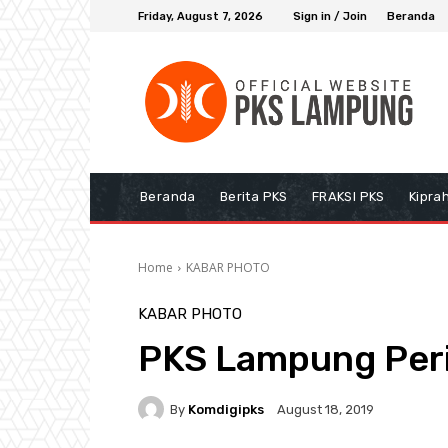
Friday, August 7, 2026
Sign in / Join
Beranda
Beranda
Berita PKS
FRAKSI PKS
Kipra
Home
KABAR PHOTO
KABAR PHOTO
PKS Lampung Peri
By
Komdigipks
August 18, 2019