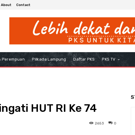
About
Contact
h Perempuan
Pilkada Lampung
Daftar PKS
PKS TV
S
ngati HUT RI Ke 74
2653
0